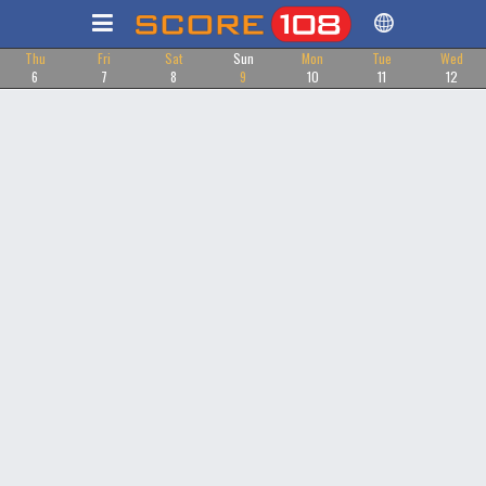
Thu
Fri
Sat
Sun
Mon
Tue
Wed
6
7
8
9
10
11
12