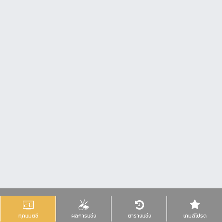
ทุกแมตช์
ผลการแข่ง
ตารางแข่ง
เกมส์โปรด