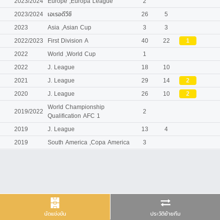
2023/2024
Europe ,Europa League
2
2023/2024
เอเรอดีวีซี
26
5
2023
Asia ,Asian Cup
3
3
2022/2023
First Division A
40
22
1
2022
World ,World Cup
1
2022
J. League
18
10
2021
J. League
29
14
2
2020
J. League
26
10
2
World Championship
2019/2022
2
Qualification AFC 1
2019
J. League
13
4
2019
South America ,Copa America
3
นัดแข่งขัน
ประวัติย้ายทีม