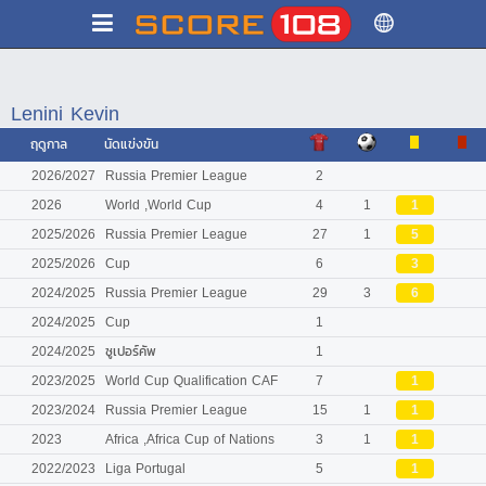
Lenini Kevin
ฤดูกาล
นัดแข่งขัน
2026/2027
Russia Premier League
2
2026
World ,World Cup
4
1
1
2025/2026
Russia Premier League
27
1
5
2025/2026
Cup
6
3
2024/2025
Russia Premier League
29
3
6
2024/2025
Cup
1
2024/2025
ซูเปอร์คัพ
1
2023/2025
World Cup Qualification CAF
7
1
2023/2024
Russia Premier League
15
1
1
2023
Africa ,Africa Cup of Nations
3
1
1
2022/2023
Liga Portugal
5
1