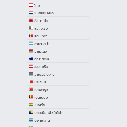
ไทย
เนเธอร์แลนด์
อัลบาเนีย
แอลจีเรีย
แอนโดร่า
อาเจนติน่า
อาเมเนีย
ออสเตรเลีย
ออสเตรีย
อาเซอร์ไบจาน
บาเรนห์
เบลลารุส
เบลเยี่ยม
โบลิเวีย
บอสเนีย เฮิซโกวิน่า
บอทสะวาน่า