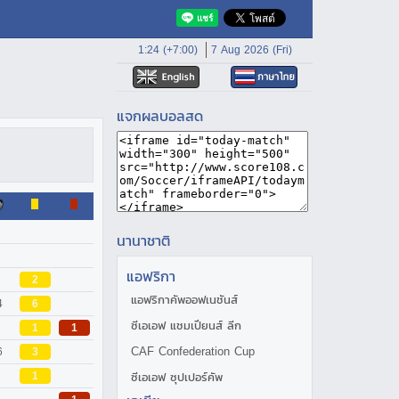
1:24 (+7:00)
7 Aug 2026 (Fri)
แจกผลบอลสด
นานาชาติ
แอฟริกา
2
แอฟริกาคัพออฟเนชันส์
4
6
ซีเอเอฟ แชมเปียนส์ ลีก
1
1
CAF Confederation Cup
6
3
1
ซีเอเอฟ ซุปเปอร์คัพ