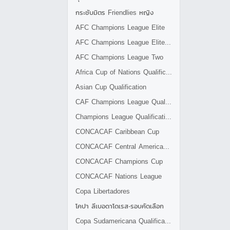
กระชับมิตร Friendlies
หญิง
AFC Champions League Elite
AFC Champions League Elite Qualification
AFC Champions League Two
Africa Cup of Nations Qualification
Asian Cup Qualification
CAF Champions League Qualification
Champions League Qualification
CONCACAF Caribbean Cup
CONCACAF Central American Cup
CONCACAF Champions Cup
CONCACAF Nations League
Copa Libertadores
โคปา ลีเบอดาโดเรส-รอบคัดเลือก
Copa Sudamericana Qualification 1