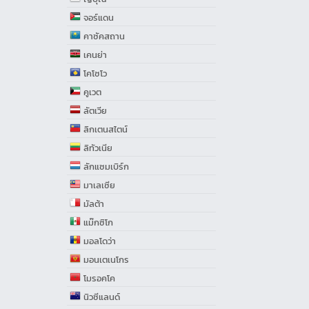
จอร์แดน
คาซัคสถาน
เคนย่า
โคโซโว
คูเวต
ลัตเวีย
ลิกเตนสไตน์
ลิทัวเนีย
ลักแซมเบิร์ก
มาเลเซีย
มัลต้า
แม๊กซิโก
มอลโดว่า
มอนเตเนโกร
โมรอคโค
นิวซีแลนด์