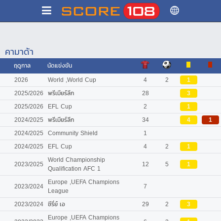
คามาด้า
ฤดูกาล
นัดแข่งขัน
2026
World ,World Cup
4
2
1
2025/2026
พรีเมียร์ลีก
28
3
2025/2026
EFL Cup
2
1
2024/2025
พรีเมียร์ลีก
34
4
1
2024/2025
Community Shield
1
2024/2025
EFL Cup
4
2
1
World Championship
2023/2025
12
5
1
Qualification AFC 1
Europe ,UEFA Champions
2023/2024
7
League
2023/2024
ซีรี่ย์ เอ
29
2
3
Europe ,UEFA Champions