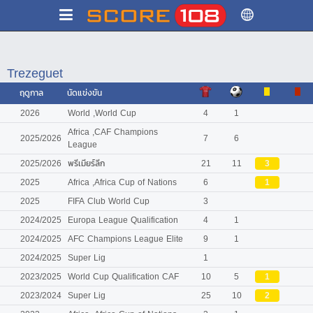
Trezeguet
ฤดูกาล
นัดแข่งขัน
2026
World ,World Cup
4
1
Africa ,CAF Champions
2025/2026
7
6
League
2025/2026
พรีเมียร์ลีก
21
11
3
2025
Africa ,Africa Cup of Nations
6
1
2025
FIFA Club World Cup
3
2024/2025
Europa League Qualification
4
1
2024/2025
AFC Champions League Elite
9
1
2024/2025
Super Lig
1
2023/2025
World Cup Qualification CAF
10
5
1
2023/2024
Super Lig
25
10
2