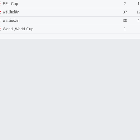
EFL Cup
2
1
พรีเมียร์ลีก
37
1
พรีเมียร์ลีก
30
4
World ,World Cup
1