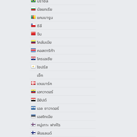
บราซิล
บัลแกเรีย
แคมมารูน
ชิลี
จีน
โคลัมเบีย
คอสตาริก้า
โครเอเชีย
ไซปรัส
เช็ก
เดนมาร์ค
เอกวาดอร์
อียิปต์
เอล ซาวาดอร์
เอสโทเนีย
หมู่เกาะ ฟาห์โร
ฟินแลนด์