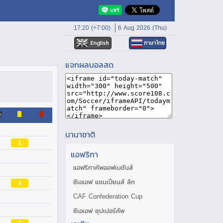
17:20 (+7:00)
6 Aug 2026 (Thu)
แจกผลบอลสด
นานาชาติ
2
แอฟริกา
แอฟริกาคัพออฟเนชันส์
ซีเอเอฟ แชมเปียนส์ ลีก
4
CAF Confederation Cup
ซีเอเอฟ ซุปเปอร์คัพ