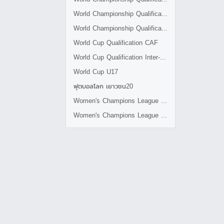
World Championship Qualification CONCACAF 1
World Championship Qualification UEFA 1
World Cup Qualification CAF
World Cup Qualification Inter-Confederation
World Cup U17
ฟุตบอลโลก เยาวชน20
Women's Champions League
หญิง
Women's Champions League Qualification
หญิง