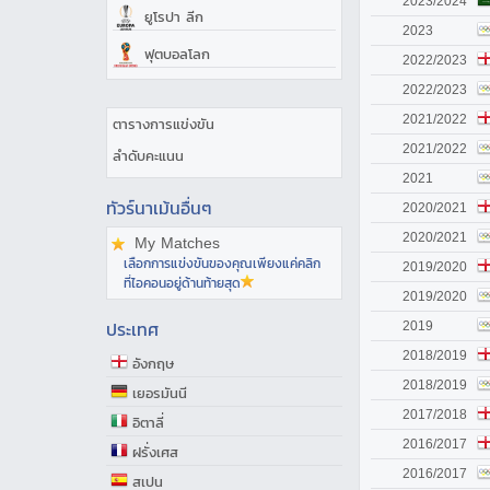
2023/2024
ยูโรปา ลีก
2023
ฟุตบอลโลก
2022/2023
2022/2023
2021/2022
ตารางการแข่งขัน
2021/2022
ลำดับคะแนน
2021
ทัวร์นาเม้นอื่นๆ
2020/2021
2020/2021
My Matches
เลือกการแข่งขันของคุณเพียงแค่คลิก
2019/2020
ที่ไอคอนอยู่ด้านท้ายสุด
2019/2020
ประเทศ
2019
2018/2019
อังกฤษ
2018/2019
เยอรมันนี
2017/2018
อิตาลี่
2016/2017
ฝรั่งเศส
2016/2017
สเปน