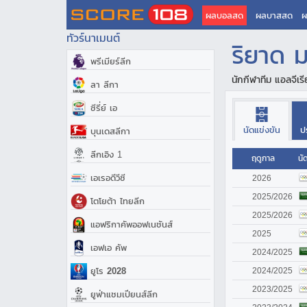
ผลบอลสด
ผลบาสสด
ผ
ทัวร์นาเมนต์
ริยาด ม
พรีเมียร์ลีก
ลา ลีกา
ซีรี่ย์ เอ
นัดแข่งขัน
ปร
บุนเดสลีกา
ลีกเอิง 1
ฤดูกาล
นั
เอเรอดีวีซี
2026
2025/2026
โตโยต้า ไทยลีก
2025/2026
แอฟริกาคัพออฟเนชันส์
2025
เอฟเอ คัพ
2024/2025
ยูโร
2028
2024/2025
2023/2025
ยูฟ่าแชมเปียนส์ลีก