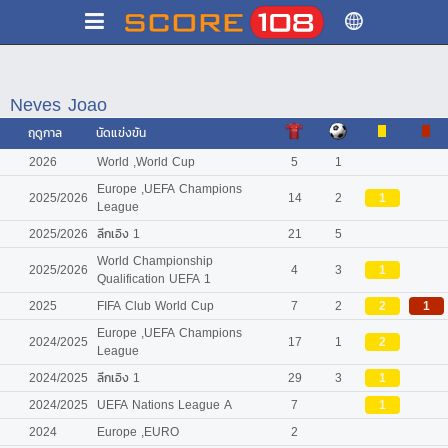
Neves Joao
ฤดูกาล
นัดแข่งขัน
2026
World ,World Cup
5
1
Europe ,UEFA Champions
2025/2026
14
2
1
League
2025/2026
ลีกเอิง 1
21
5
World Championship
2025/2026
4
3
1
Qualification UEFA 1
2025
FIFA Club World Cup
7
2
2
1
Europe ,UEFA Champions
2024/2025
17
1
2
League
2024/2025
ลีกเอิง 1
29
3
1
2024/2025
UEFA Nations League A
7
1
2024
Europe ,EURO
2