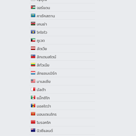
จอร์แดน
คาซัคสถาน
เคนย่า
โคโซโว
คูเวต
ลัตเวีย
ลิกเตนสไตน์
ลิทัวเนีย
ลักแซมเบิร์ก
มาเลเซีย
มัลต้า
แม๊กซิโก
มอลโดว่า
มอนเตเนโกร
โมรอคโค
นิวซีแลนด์