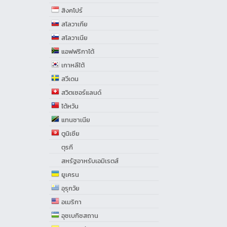
สิงคโปร์
สโลวาเกีย
สโลวาเนีย
แอฟฟริกาไต้
เกาหลีใต้
สวีเดน
สวิตเซอร์แลนด์
ไต้หวัน
แทนซาเนีย
ตูนิเซีย
ตุรกี
สหรัฐอาหรับเอมิเรตส์
ยูเครน
อุรุกวัย
อเมริกา
อุซเบกิซสถาน