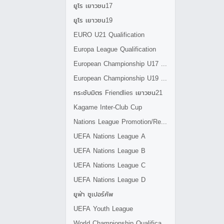
ยูโร เยาวชน17
ยูโร เยาวชน19
EURO U21 Qualification
Europa League Qualification
European Championship U17 Qualification
European Championship U19 Qualification
กระชับมิตร Friendlies เยาวชน21
Kagame Inter-Club Cup
Nations League Promotion/Relegation 3
UEFA Nations League A
UEFA Nations League B
UEFA Nations League C
UEFA Nations League D
ยูฟ่า ซูเปอร์คัพ
UEFA Youth League
World Championship Qualification AFC 1