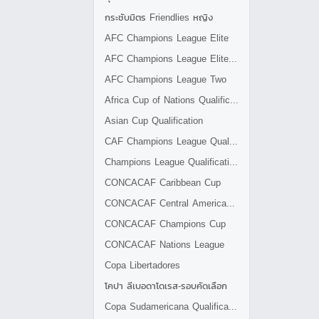
กระชับมิตร Friendlies
หญิง
AFC Champions League Elite
AFC Champions League Elite Qualification
AFC Champions League Two
Africa Cup of Nations Qualification
Asian Cup Qualification
CAF Champions League Qualification
Champions League Qualification
CONCACAF Caribbean Cup
CONCACAF Central American Cup
CONCACAF Champions Cup
CONCACAF Nations League
Copa Libertadores
โคปา ลีเบอดาโดเรส-รอบคัดเลือก
Copa Sudamericana Qualification 1