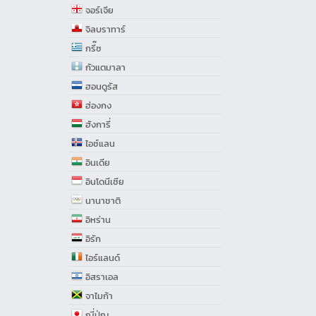
จอร์เจีย
จิลบราทาร์
กรี๊ซ
กัวแตมาลา
ฮอนดูรัส
ฮ่องกง
ฮังการี่
ไอซ์แลน
อินเดีย
อินโดนีเซีย
นานาชาติ
อิหร่าน
อิรัก
ไอร์แลนด์
อิสราเอล
จาไมก้า
ญี่ปุ่ณ