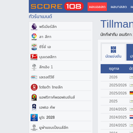
ผลบอลสด
ผลบาสสด
ผ
ทัวร์นาเมนต์
Tillma
พรีเมียร์ลีก
นักกีฬาทีม อเมริก
ลา ลีกา
ซีรี่ย์ เอ
นัดแข่งขัน
ปร
บุนเดสลีกา
ลีกเอิง 1
ฤดูกาล
นั
เอเรอดีวีซี
2026
2025/2026
โตโยต้า ไทยลีก
2025/2026
แอฟริกาคัพออฟเนชันส์
2025
เอฟเอ คัพ
2024/2025
ยูโร
2028
2024/2025
2024/2025
ยูฟ่าแชมเปียนส์ลีก