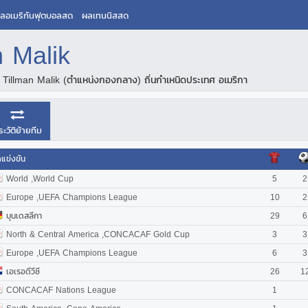
ลอเมริกันฟุตบอลสด
ผลเทนนิสสด
n Malik
า: Tillman Malik (ตำแหน่งกองกลาง) ถิ่นกำเหนิดประเทศ อเมริกา
ะวัติย้ายทีม
ดแข่งขัน
World ,World Cup
5
2
Europe ,UEFA Champions League
10
2
บุนเดสลีกา
29
6
North & Central America ,CONCACAF Gold Cup
3
3
Europe ,UEFA Champions League
6
3
เอเรอดีวีซี
26
1
CONCACAF Nations League
1