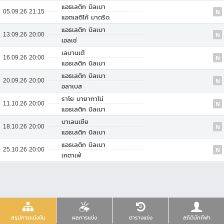
แอธเลติก บิลเบา
05.09.26 21:15
N
แอตเลติโก้ มาดริด
แอธเลติก บิลเบา
13.09.26 20:00
N
เอลเช่
เลบานเต้
16.09.26 20:00
N
แอธเลติก บิลเบา
แอธเลติก บิลเบา
20.09.26 20:00
N
อลาเบส
ราโย บายากาโน่
11.10.26 20:00
N
แอธเลติก บิลเบา
บาเลนเซีย
18.10.26 20:00
N
แอธเลติก บิลเบา
แอธเลติก บิลเบา
25.10.26 20:00
N
เกตาเฟ่
สรุปการแข่งขัน
ผลการแข่ง
ตารางแข่ง
สถิตินักกีฬา