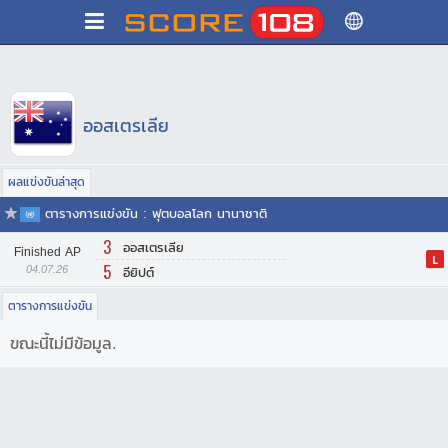
ออสเตรเลีย
ผลแข่งขันล่าสุด
ตารางการแข่งขัน : ฟุตบอลโลก นานาชาติ
3
ออสเตรเลีย
Finished AP
L
5
04.07.26
อียิปต์
ตารางการแข่งขัน
ขณะนี้ไม่มีข้อมูล.