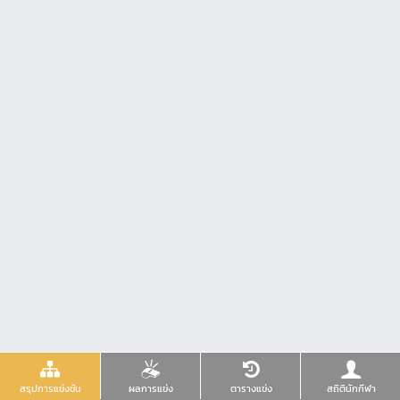
สรุปการแข่งขัน
ผลการแข่ง
ตารางแข่ง
สถิตินักกีฬา