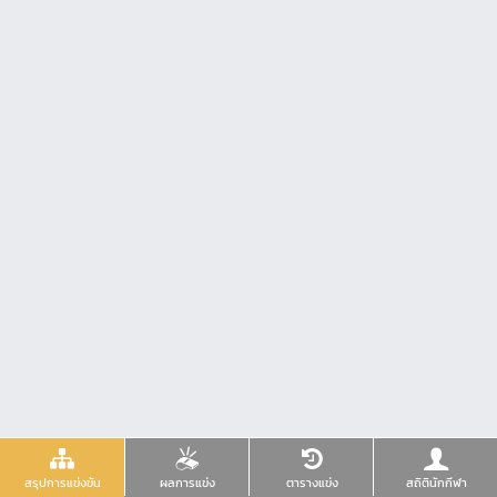
สรุปการแข่งขัน
ผลการแข่ง
ตารางแข่ง
สถิตินักกีฬา