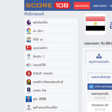
ผลบอลสด
ผลบาสสด
ผ
ทัวร์นาเมนต์
อ
พรีเมียร์ลีก
ลา ลีกา
ซีรี่ย์ เอ
ผลบอลสด ทีม:อียิป
บุนเดสลีกา
ลีกเอิง 1
สรุปการแข่งขัน
เอเรอดีวีซี
โตโยต้า ไทยลีก
ผลแข่งขันล่าสุด
แอฟริกาคัพออฟเนชันส์
ตารางการแข่
เอฟเอ คัพ
ผลการแข่งขัน
07.07.26
ยูโร
2028
Finished AP
ยูฟ่าแชมเปียนส์ลีก
04.07.26