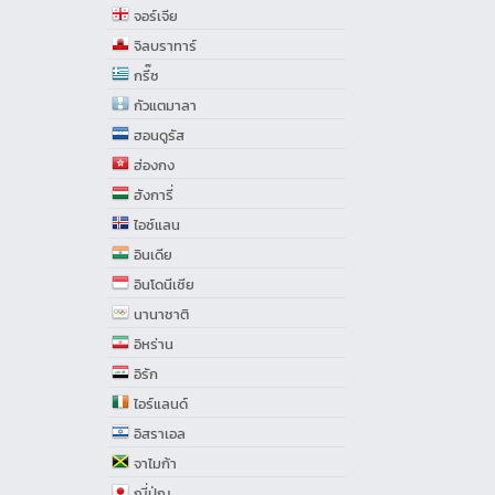
จอร์เจีย
จิลบราทาร์
กรี๊ซ
กัวแตมาลา
ฮอนดูรัส
ฮ่องกง
ฮังการี่
ไอซ์แลน
อินเดีย
อินโดนีเซีย
นานาชาติ
อิหร่าน
อิรัก
ไอร์แลนด์
อิสราเอล
จาไมก้า
ญี่ปุ่ณ