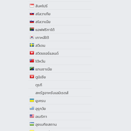
สิงคโปร์
สโลวาเกีย
สโลวาเนีย
แอฟฟริกาไต้
เกาหลีใต้
สวีเดน
สวิตเซอร์แลนด์
ไต้หวัน
แทนซาเนีย
ตูนิเซีย
ตุรกี
สหรัฐอาหรับเอมิเรตส์
ยูเครน
อุรุกวัย
อเมริกา
อุซเบกิซสถาน