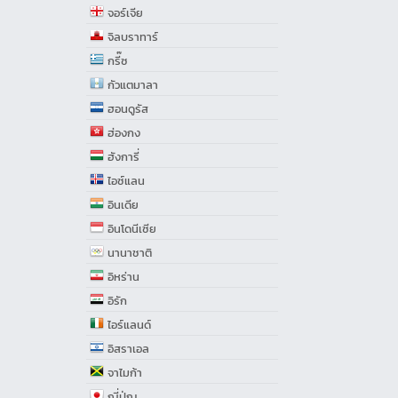
จอร์เจีย
จิลบราทาร์
กรี๊ซ
กัวแตมาลา
ฮอนดูรัส
ฮ่องกง
ฮังการี่
ไอซ์แลน
อินเดีย
อินโดนีเซีย
นานาชาติ
อิหร่าน
อิรัก
ไอร์แลนด์
อิสราเอล
จาไมก้า
ญี่ปุ่ณ