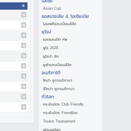
เอเชีย
Asian Cup
ออสเตรเลีย & โอเชียเนีย
N
โอเอฟซีแชมเปียนส์ลีก
N
ยุโรป
N
แอตแลนติก คัพ
N
ยูโร
2028
ยูโรปา ลีก
N
ยูฟ่าแชมเปียนส์ลีก
N
อเมริกาใต้
N
โคปา ซูดาเมริกานา
N
ลีโคปา ซูดาเมริกานา
ทั่วโลก
N
กระชับมิตร Club Friendly
N
กระชับมิตร Friendlies
Toulon Tournament
ฟุตบอลโลก