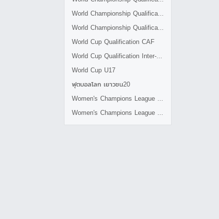
World Championship Qualification CONCACAF 1
World Championship Qualification UEFA 1
World Cup Qualification CAF
World Cup Qualification Inter-Confederation
World Cup U17
ฟุตบอลโลก เยาวชน20
Women's Champions League
หญิง
Women's Champions League Qualification
หญิง