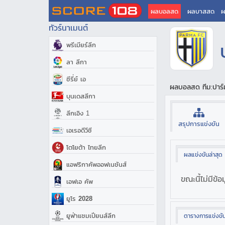
ผลบอลสด
ผลบาสสด
ผ
ทัวร์นาเมนต์
ป
พรีเมียร์ลีก
ลา ลีกา
ซีรี่ย์ เอ
ผลบอลสด ทีม:ปาร์ม่า
บุนเดสลีกา
ลีกเอิง 1
สรุปการแข่งขัน
เอเรอดีวีซี
โตโยต้า ไทยลีก
ผลแข่งขันล่าสุด
แอฟริกาคัพออฟเนชันส์
ขณะนี้ไม่มีข้อ
เอฟเอ คัพ
ยูโร
2028
ยูฟ่าแชมเปียนส์ลีก
ตารางการแข่งขั