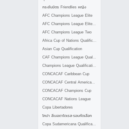
กระชับมิตร Friendlies
หญิง
AFC Champions League Elite
AFC Champions League Elite Qualification
AFC Champions League Two
Africa Cup of Nations Qualification
Asian Cup Qualification
CAF Champions League Qualification
Champions League Qualification
CONCACAF Caribbean Cup
CONCACAF Central American Cup
CONCACAF Champions Cup
CONCACAF Nations League
Copa Libertadores
โคปา ลีเบอดาโดเรส-รอบคัดเลือก
Copa Sudamericana Qualification 1