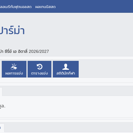
ลอเมริกันฟุตบอลสด
ผลเทนนิสสด
าร์ม่า
 ซีรี่ย์ เอ อิตาลี่ 2026/2027
ผลการแข่ง
ตารางแข่ง
สถิตินักกีฬา
มูล.
น