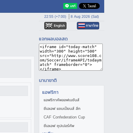
22:55 (+7:00)
8 Aug 2026 (Sat)
แจกผลบอลสด
นานาชาติ
แอฟริกา
แอฟริกาคัพออฟเนชันส์
ซีเอเอฟ แชมเปียนส์ ลีก
CAF Confederation Cup
ซีเอเอฟ ซุปเปอร์คัพ