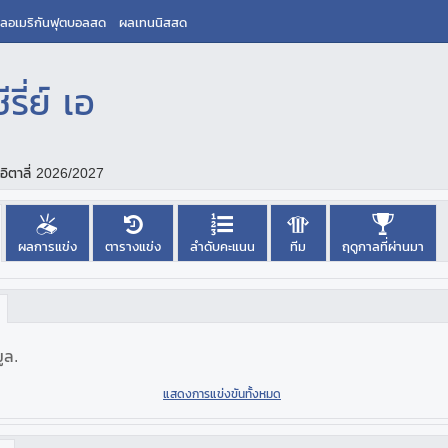
ลอเมริกันฟุตบอลสด
ผลเทนนิสสด
ีรี่ย์ เอ
 อิตาลี่ 2026/2027
ผลการแข่ง
ตารางแข่ง
ลำดับคะแนน
ทีม
ฤดูกาลที่ผ่านมา
มูล.
แสดงการแข่งขันทั้งหมด