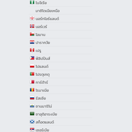
ไนจีเรีย
มาซิโดเนียเหนือ
นอร์ทไอร์แลนด์
นอร์เวร์
โอมาน
ปารากวัย
เปรู
ฟิลิปปินส์
โปแลนด์
โปรตุเกตุ
การ์ต้าร์
โรมาเนีย
รัสเซีย
ซานมาริโน่
ซาอุดิอาระเบีย
สก็อตแลนด์
เซอร์เบีย