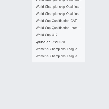
World Championship Qualification CONCACAF 1
World Championship Qualification UEFA 1
World Cup Qualification CAF
World Cup Qualification Inter-Confederation
World Cup U17
ฟุตบอลโลก เยาวชน20
Women's Champions League
หญิง
Women's Champions League Qualification
หญิง