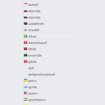
สิงคโปร์
สโลวาเกีย
สโลวาเนีย
แอฟฟริกาไต้
เกาหลีใต้
สวีเดน
สวิตเซอร์แลนด์
ไต้หวัน
แทนซาเนีย
ตูนิเซีย
ตุรกี
สหรัฐอาหรับเอมิเรตส์
ยูเครน
อุรุกวัย
อเมริกา
อุซเบกิซสถาน