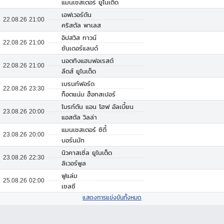
แมนเชสเตอร์ ยูไนเต็ด
เอฟเวอร์ตัน
22.08.26 21:00
คริสตัล พาเลส
อิปสวิส ทาวน์
22.08.26 21:00
ซันเดอร์แลนด์
นอตทิงแฮมฟอเรสต์
22.08.26 21:00
ลีดส์ ยูไนเต็ด
เบรนท์ฟอร์ด
22.08.26 23:30
ท็อตแน่ม ฮ็อทสเปอร์
ไบรท์ตัน แอน โฮฟ อัลเบี้ยน
23.08.26 20:00
แอสตัล วิลล่า
แมนเชสเตอร์ ซิตี้
23.08.26 20:00
บอร์นมัท
นิวคาสเซิ่ล ยูไนเต็ด
23.08.26 22:30
ลิเวอร์พูล
ฟูแล่ม
25.08.26 02:00
เชลซี
แสดงการแข่งขันทั้งหมด