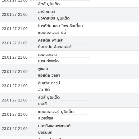
16.01.27 21:00
ลีดส์ ยูไนเต็ด
อาร์เซนอล
23.01.27 21:00
นิวคาสเซิ่ล ยูไนเต็ด
ไบรท์ตัน แอน โฮฟ อัลเบี้ยน
23.01.27 21:00
แมนเชสเตอร์ ซิตี้
คริสตัล พาเลส
23.01.27 21:00
ท็อตแน่ม ฮ็อทสเปอร์
เอฟเวอร์ตัน
23.01.27 21:00
เบรนท์ฟอร์ด
ฟูแล่ม
23.01.27 21:00
แอสตัล วิลล่า
อิปสวิส ทาวน์
23.01.27 21:00
ฮัล ซิตี้
ลีดส์ ยูไนเต็ด
23.01.27 21:00
เชลซี
แมนเชสเตอร์ ยูไนเต็ด
23.01.27 21:00
ลิเวอร์พูล
นอตทิงแฮมฟอเรสต์
23.01.27 21:00
บอร์นมัท