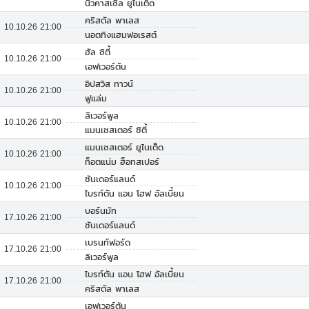
นิวคาสเซิ่ล ยูไนเต็ด
คริสตัล พาเลส
10.10.26 21:00
นอตทิงแฮมฟอเรสต์
ฮัล ซิตี้
10.10.26 21:00
เอฟเวอร์ตัน
อิปสวิส ทาวน์
10.10.26 21:00
ฟูแล่ม
ลิเวอร์พูล
10.10.26 21:00
แมนเชสเตอร์ ซิตี้
แมนเชสเตอร์ ยูไนเต็ด
10.10.26 21:00
ท็อตแน่ม ฮ็อทสเปอร์
ซันเดอร์แลนด์
10.10.26 21:00
ไบรท์ตัน แอน โฮฟ อัลเบี้ยน
บอร์นมัท
17.10.26 21:00
ซันเดอร์แลนด์
เบรนท์ฟอร์ด
17.10.26 21:00
ลิเวอร์พูล
ไบรท์ตัน แอน โฮฟ อัลเบี้ยน
17.10.26 21:00
คริสตัล พาเลส
เอฟเวอร์ตัน