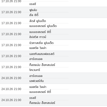
17.10.26 21:00
เชลซี
ฟูแล่ม
17.10.26 21:00
ฮัล ซิตี้
ลีดส์ ยูไนเต็ด
17.10.26 21:00
แมนเชสเตอร์ ยูไนเต็ด
แมนเชสเตอร์ ซิตี้
17.10.26 21:00
อิปสวิส ทาวน์
นิวคาสเซิ่ล ยูไนเต็ด
17.10.26 21:00
แอสตัล วิลล่า
นอตทิงแฮมฟอเรสต์
17.10.26 21:00
อาร์เซนอล
ท็อตแน่ม ฮ็อทสเปอร์
17.10.26 21:00
โคเวนทรี
อาร์เซนอล
24.10.26 21:00
เอฟเวอร์ตัน
แอสตัล วิลล่า
24.10.26 21:00
แมนเชสเตอร์ ซิตี้
เชลซี
24.10.26 21:00
ท็อตแน่ม ฮ็อทสเปอร์