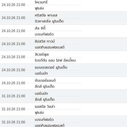
โคเวนทรี
24.10.26 21:00
ฟูแล่ม
คริสตัล พาเลส
24.10.26 21:00
นิวคาสเซิ่ล ยูไนเต็ด
ฮัล ซิตี้
24.10.26 21:00
เบรนท์ฟอร์ด
อิปสวิส ทาวน์
24.10.26 21:00
นอตทิงแฮมฟอเรสต์
ลิเวอร์พูล
24.10.26 21:00
ไบรท์ตัน แอน โฮฟ อัลเบี้ยน
แมนเชสเตอร์ ยูไนเต็ด
24.10.26 21:00
บอร์นมัท
ซันเดอร์แลนด์
24.10.26 21:00
ลีดส์ ยูไนเต็ด
บอร์นมัท
31.10.26 21:00
ลีดส์ ยูไนเต็ด
แอสตัล วิลล่า
31.10.26 21:00
ฟูแล่ม
เบรนท์ฟอร์ด
31.10.26 21:00
นอตทิงแฮมฟอเรสต์