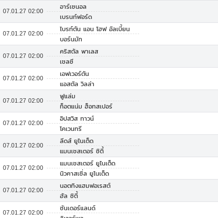
อาร์เซนอล
07.01.27 02:00
เบรนท์ฟอร์ด
ไบรท์ตัน แอน โฮฟ อัลเบี้ยน
07.01.27 02:00
บอร์นมัท
คริสตัล พาเลส
07.01.27 02:00
เชลซี
เอฟเวอร์ตัน
07.01.27 02:00
แอสตัล วิลล่า
ฟูแล่ม
07.01.27 02:00
ท็อตแน่ม ฮ็อทสเปอร์
อิปสวิส ทาวน์
07.01.27 02:00
โคเวนทรี
ลีดส์ ยูไนเต็ด
07.01.27 02:00
แมนเชสเตอร์ ซิตี้
แมนเชสเตอร์ ยูไนเต็ด
07.01.27 02:00
นิวคาสเซิ่ล ยูไนเต็ด
นอตทิงแฮมฟอเรสต์
07.01.27 02:00
ฮัล ซิตี้
ซันเดอร์แลนด์
07.01.27 02:00